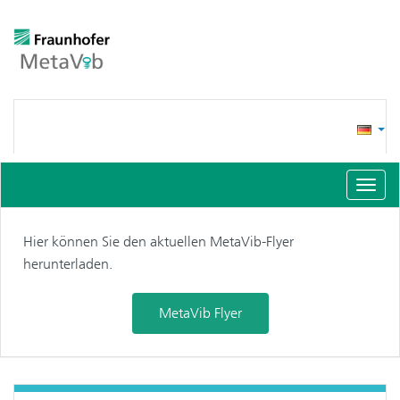
Schal
Navig
Hier können Sie den aktuellen MetaVib-Flyer
herunterladen.
MetaVib Flyer